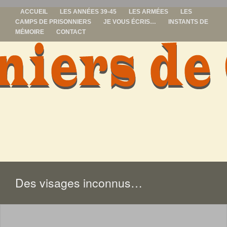
ACCUEIL
LES ANNÉES 39-45
LES ARMÉES
LES
CAMPS DE PRISONNIERS
JE VOUS ÉCRIS…
INSTANTS DE
MÉMOIRE
CONTACT
prisonniers de
guerre
ALLER
AU
CONTENU
Des visages inconnus…