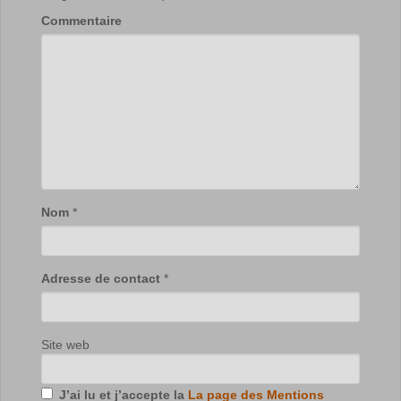
Commentaire
Nom
*
Adresse de contact
*
Site web
J’ai lu et j’accepte la
La page des Mentions