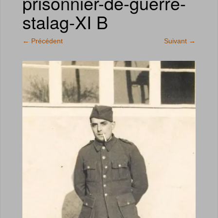
prisonnier-de-guerre-
stalag-XI B
←
Précédent
Suivant
→