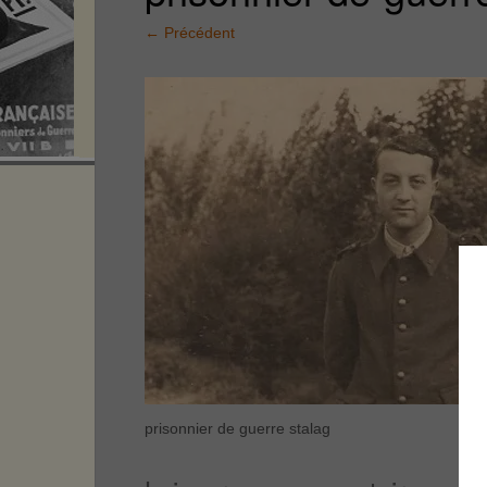
←
Précédent
prisonnier de guerre stalag