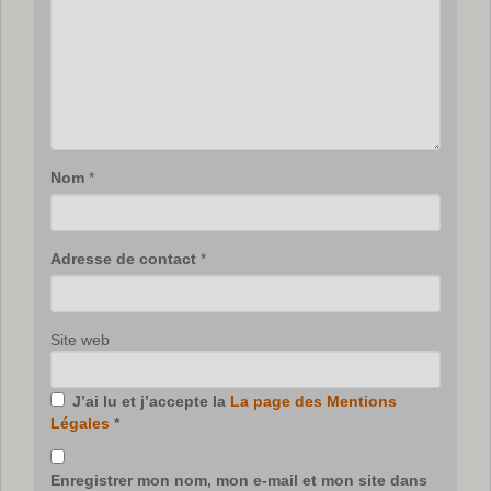
Nom
*
Adresse de contact
*
Site web
J’ai lu et j’accepte la
La page des Mentions
Légales
*
Enregistrer mon nom, mon e-mail et mon site dans