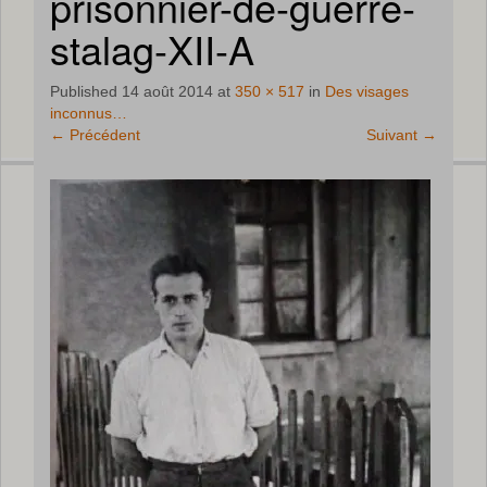
prisonnier-de-guerre-
stalag-XII-A
Published
14 août 2014
at
350 × 517
in
Des visages
inconnus…
←
Précédent
Suivant
→