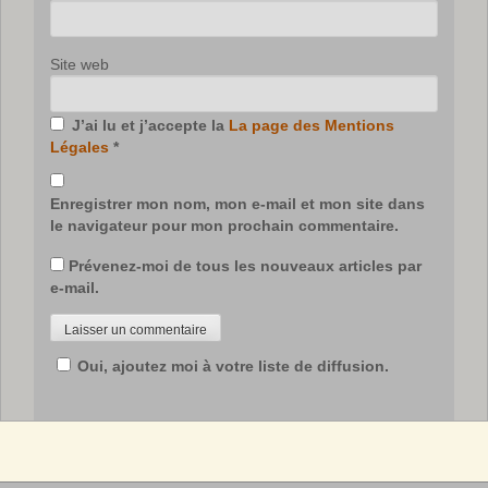
Site web
J’ai lu et j’accepte la
La page des Mentions
Légales
*
Enregistrer mon nom, mon e-mail et mon site dans
le navigateur pour mon prochain commentaire.
Prévenez-moi de tous les nouveaux articles par
e-mail.
Oui, ajoutez moi à votre liste de diffusion.