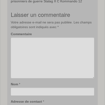
prisonniers de guerre Stalag X C Kommando 12
Laisser un commentaire
Votre adresse e-mail ne sera pas publiée.
Les champs
obligatoires sont indiqués avec
*
Commentaire
Nom
*
Adresse de contact
*