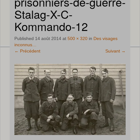
prisonniers-de-guerre-
Stalag-X-C-
Kommando-12
Published
14 août 2014
at
500 × 320
in
Des visages
inconnus…
←
Précédent
Suivant
→