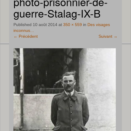
photo-prisonnier-de-
guerre-Stalag-IX-B
Published
10 août 2014
at
350 × 559
in
Des visages
inconnus…
←
Précédent
Suivant
→