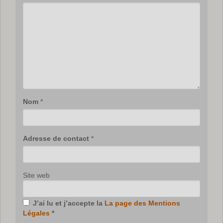
Nom
*
Adresse de contact
*
Site web
J’ai lu et j’accepte la
La page des Mentions
Légales
*