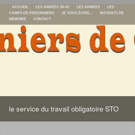
ACCUEIL
LES ANNÉES 39-45
LES ARMÉES
LES
CAMPS DE PRISONNIERS
JE VOUS ÉCRIS…
INSTANTS DE
MÉMOIRE
CONTACT
prisonniers de
guerre
ALLER
AU
CONTENU
le service du travail obligatoire STO