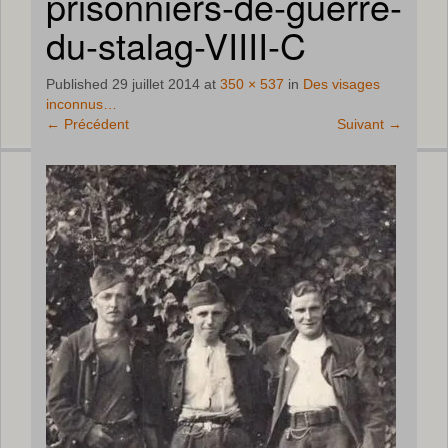
prisonniers-de-guerre-
du-stalag-VIIII-C
Published
29 juillet 2014
at
350 × 537
in
Des visages
inconnus…
←
Précédent
Suivant
→