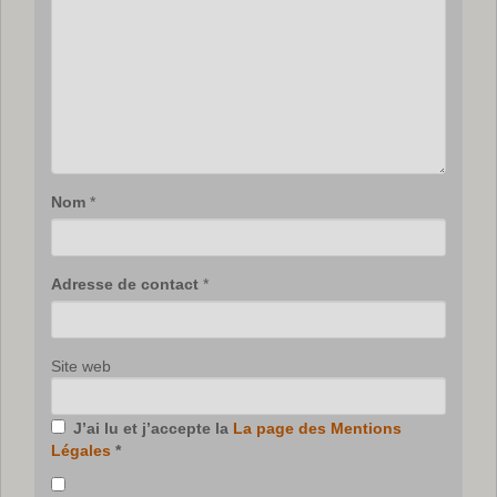
Nom
*
Adresse de contact
*
Site web
J’ai lu et j’accepte la
La page des Mentions
Légales
*