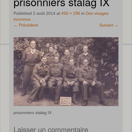
prisonniers stalag IX
Published
2 août 2014
at
450 × 296
in
Des visages
inconnus…
←
Précédent
Suivant
→
prisonniers stalag IX
Laisser un commentaire