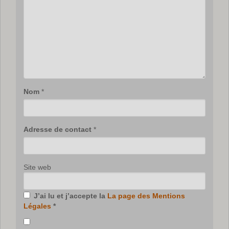
Nom
*
Adresse de contact
*
Site web
J’ai lu et j’accepte la
La page des Mentions
Légales
*