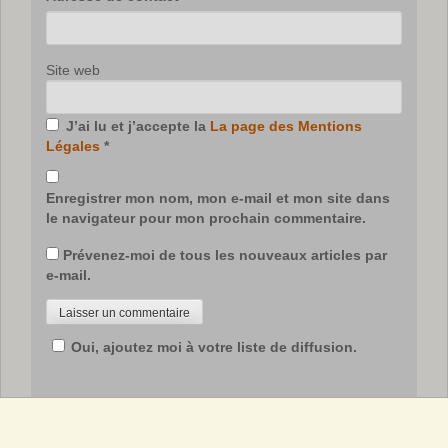
Site web
J’ai lu et j’accepte la
La page des Mentions
Légales
*
Enregistrer mon nom, mon e-mail et mon site dans
le navigateur pour mon prochain commentaire.
Prévenez-moi de tous les nouveaux articles par
e-mail.
Oui, ajoutez moi à votre liste de diffusion.