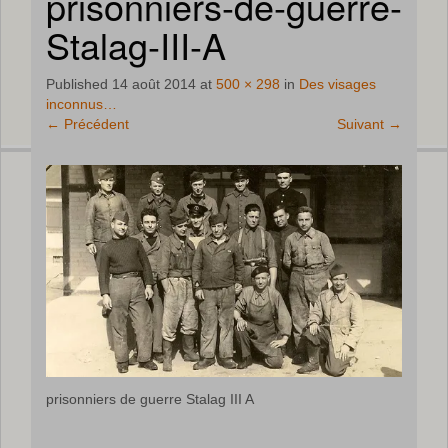
prisonniers-de-guerre-
Stalag-III-A
Published
14 août 2014
at
500 × 298
in
Des visages
inconnus…
←
Précédent
Suivant
→
prisonniers de guerre Stalag III A