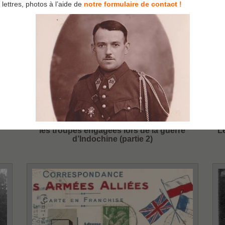
lettres, photos à l’aide de
notre formulaire de contact !
vi
les troupes engagées lors de la guerre
L
d’Indochine (partie 2)