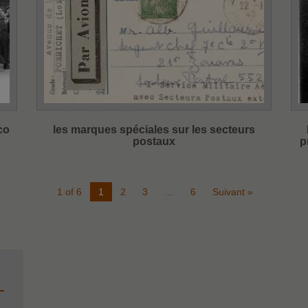
co
les marques spéciales sur les secteurs
postaux
p
1 of 6
1
2
3
…
6
Suivant »