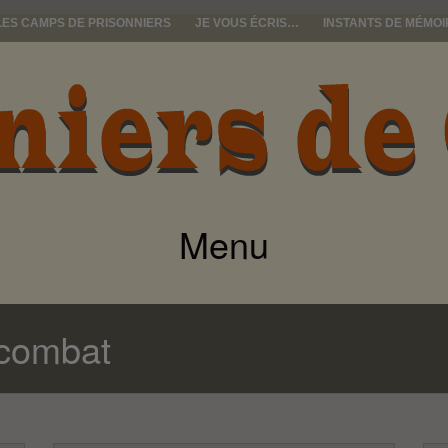
LES CAMPS DE PRISONNIERS
JE VOUS ÉCRIS…
INSTANTS DE MÉMOI
e guerre
Menu
ALLER
AU
 combat
CONTENU