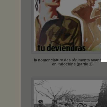
la nomenclature des régiments ayant ser
en Indochine (partie 1)