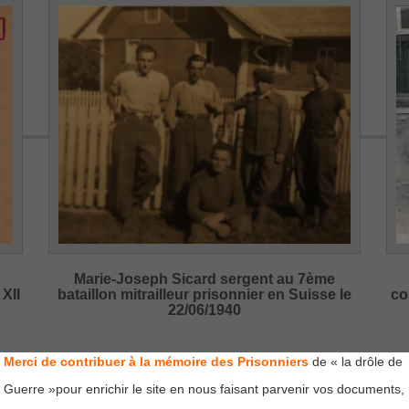
Marie-Joseph Sicard sergent au 7ème
XII
bataillon mitrailleur prisonnier en Suisse le
co
22/06/1940
Merci de contribuer à la mémoire des Prisonniers
de « la drôle de
Guerre »pour enrichir le site en nous faisant parvenir vos documents,