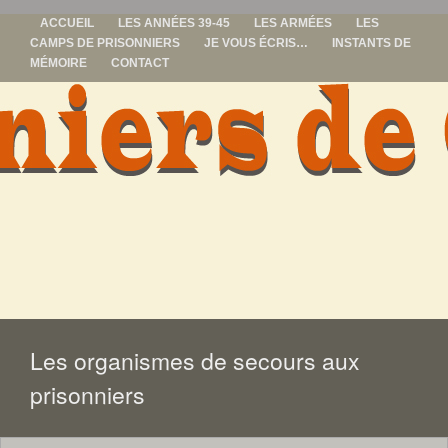
ACCUEIL
LES ANNÉES 39-45
LES ARMÉES
LES
CAMPS DE PRISONNIERS
JE VOUS ÉCRIS…
INSTANTS DE
MÉMOIRE
CONTACT
prisonniers de
guerre
ALLER
AU
CONTENU
Les organismes de secours aux
prisonniers