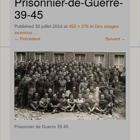
Prisonnier-de-Guerre-
39-45
Published
30 juillet 2014
at
450 × 276
in
Des visages
inconnus…
←
Précédent
Suivant
→
Prisonnier de Guerre 39 45