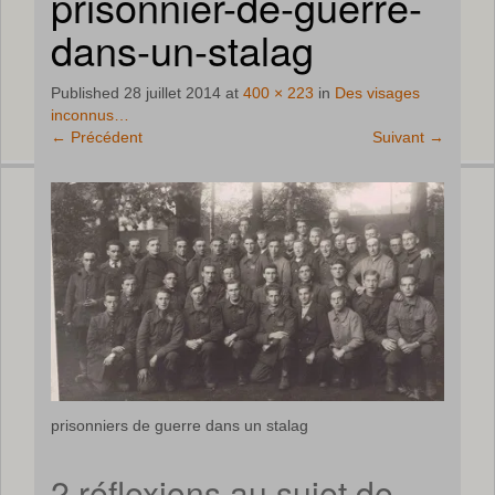
prisonnier-de-guerre-
dans-un-stalag
Published
28 juillet 2014
at
400 × 223
in
Des visages
inconnus…
←
Précédent
Suivant
→
prisonniers de guerre dans un stalag
2 réflexions au sujet de