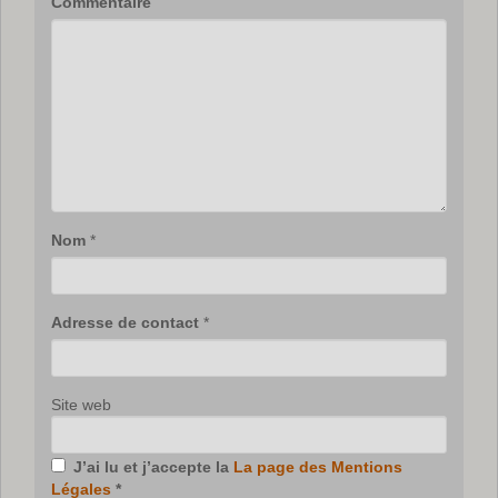
Commentaire
Nom
*
Adresse de contact
*
Site web
J’ai lu et j’accepte la
La page des Mentions
Légales
*