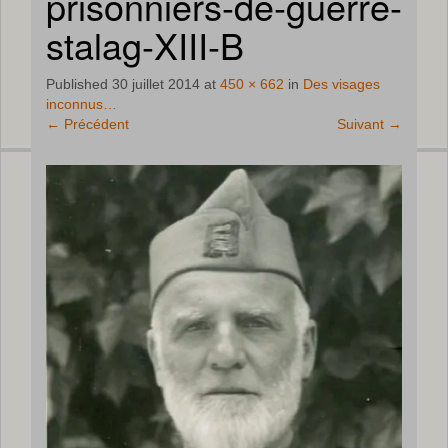
prisonniers-de-guerre-
stalag-XIII-B
Published
30 juillet 2014
at
450 × 662
in
Des visages
inconnus…
←
Précédent
Suivant
→