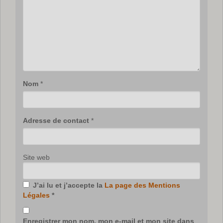
Nom
*
Adresse de contact
*
Site web
J’ai lu et j’accepte la
La page des Mentions
Légales
*
Enregistrer mon nom, mon e-mail et mon site dans