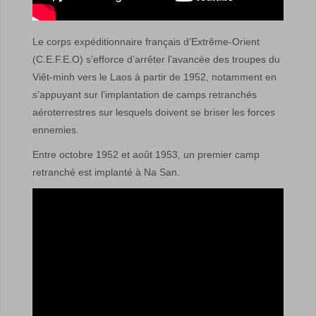
Le corps expéditionnaire français d’Extrême-Orient
(C.E.F.E.O) s’efforce d’arrêter l’avancée des troupes du
Viêt-minh vers le Laos à partir de 1952, notamment en
s’appuyant sur l’implantation de camps retranchés
aéroterrestres sur lesquels doivent se briser les forces
ennemies.
Entre octobre 1952 et août 1953, un premier camp
retranché est implanté à Na San.