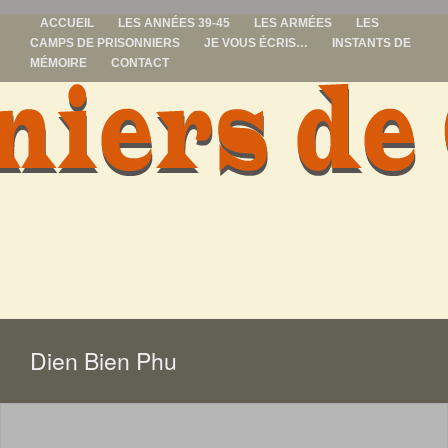
ACCUEIL
LES ANNÉES 39-45
LES ARMÉES
LES
CAMPS DE PRISONNIERS
JE VOUS ÉCRIS…
INSTANTS DE
MÉMOIRE
CONTACT
prisonniers de
guerre
ALLER
AU
CONTENU
Dien Bien Phu