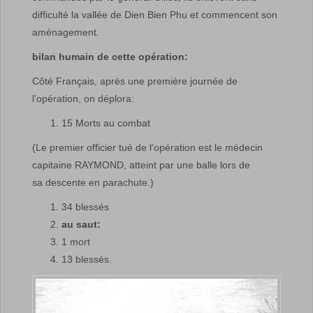
difficulté la vallée de Dien Bien Phu et commencent son
aménagement.
bilan humain de cette opération:
Côté Français, après une première journée de
l’opération, on déplora:
15 Morts au combat
(Le premier officier tué de l’opération est le médecin
capitaine RAYMOND, atteint par une balle lors de
sa descente en parachute.)
34 blessés
au saut:
1 mort
13 blessés.