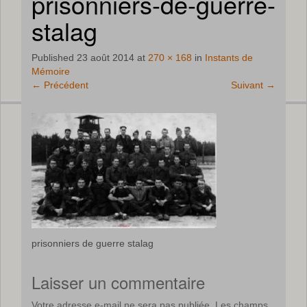
prisonniers-de-guerre-
stalag
Published
23 août 2014
at
270 × 168
in
Instants de
Mémoire
←
Précédent
Suivant
→
prisonniers de guerre stalag
Laisser un commentaire
Votre adresse e-mail ne sera pas publiée.
Les champs