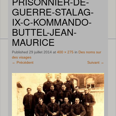
PRISONNIER-DE-
GUERRE-STALAG-
IX-C-KOMMANDO-
BUTTEL-JEAN-
MAURICE
Published
29 juillet 2014
at
400 × 275
in
Des noms sur
des visages
←
Précédent
Suivant
→