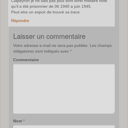
Clapeyron je ne sais pas plus sont livret militaire note
qu’il a été prisonnier de 06 1940 a juin 1945.
Peut etre un espoir de trouvé sa trace
Répondre
Laisser un commentaire
Votre adresse e-mail ne sera pas publiée.
Les champs
obligatoires sont indiqués avec
*
Commentaire
Nom
*