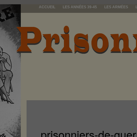
ACCUEIL
LES ANNÉES 39-45
LES ARMÉES
prisonniers d
prisonniers-de-guer