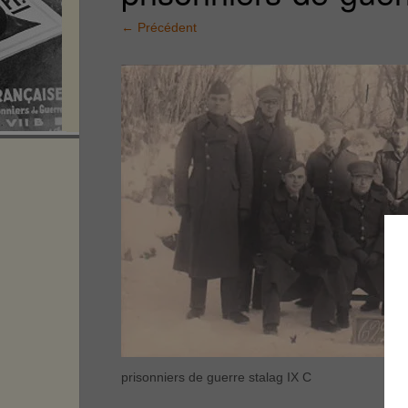
←
Précédent
prisonniers de guerre stalag IX C