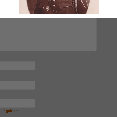
 Légales
*