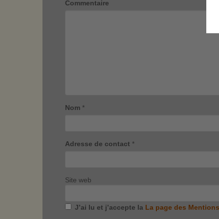
Commentaire
Nom
*
Adresse de contact
*
Site web
J’ai lu et j’accepte la
La page des Mentions