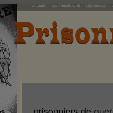
ACCUEIL
LES ANNÉES 39-45
LES ARMÉES
prisonniers d
prisonniers-de-gue