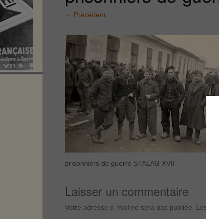
←
Précédent
prisonniers de guerre STALAG XVII
Laisser un commentaire
Votre adresse e-mail ne sera pas publiée.
Les cha