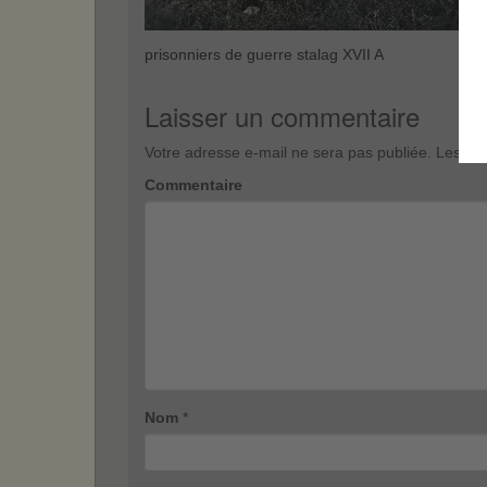
prisonniers de guerre stalag XVII A
Laisser un commentaire
Votre adresse e-mail ne sera pas publiée.
Les cha
Commentaire
Nom
*