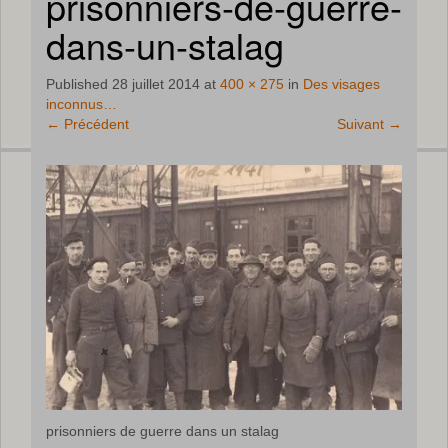
prisonniers-de-guerre-
dans-un-stalag
Published
28 juillet 2014
at
400 × 275
in
Des visages
inconnus…
←
Précédent
Suivant
→
prisonniers de guerre dans un stalag