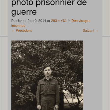
photo prisonnier de
guerre
Published
2 août 2014
at
293 × 461
in
Des visages
inconnus…
←
Précédent
Suivant
→