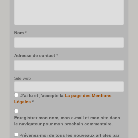
Nom
*
Adresse de contact
*
Site web
J’ai lu et j’accepte la
La page des Mentions
Légales
*
Enregistrer mon nom, mon e-mail et mon site dans
le navigateur pour mon prochain commentaire.
Prévenez-moi de tous les nouveaux articles par