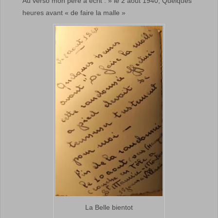
Au verso mon père a écrit : » le
2 août 1940
, Quelques
heures avant « de faire la malle »
La Belle bientot