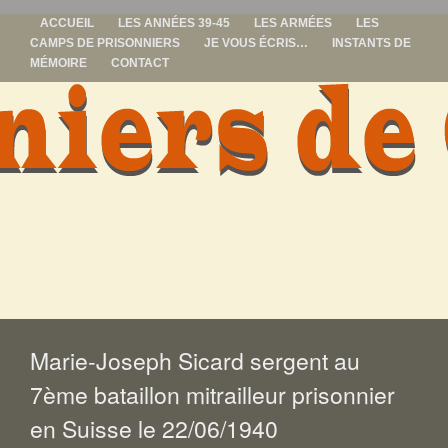
ACCUEIL
LES ANNÉES 39-45
LES ARMÉES
LES
CAMPS DE PRISONNIERS
JE VOUS ÉCRIS…
INSTANTS DE
MÉMOIRE
CONTACT
prisonniers de
guerre
ALLER
AU
CONTENU
Marie-Joseph Sicard sergent au
7ème bataillon mitrailleur prisonnier
en Suisse le 22/06/1940