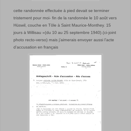
cette randonnée effectuée à pied devait se terminer
tristement pour moi- fin de la randonnée le 10 août vers
Hüswil, couche en Tôle à Saint Maurice-Monthey. 15
jours à Willisau »(du 10 au
25 septembre 1940
).(ci-joint
photo recto-verso) mais j’aimerais envoyer aussi l’acte
d’accusation en français