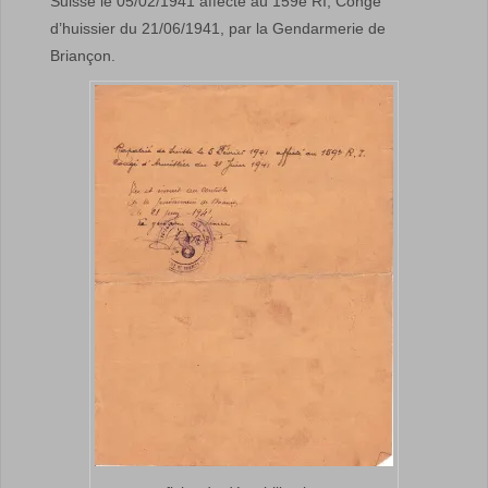
Suisse le
05/02/1941
affecté au 159è RI, Congé
d’huissier du 21/06/1941, par la Gendarmerie de
Briançon.