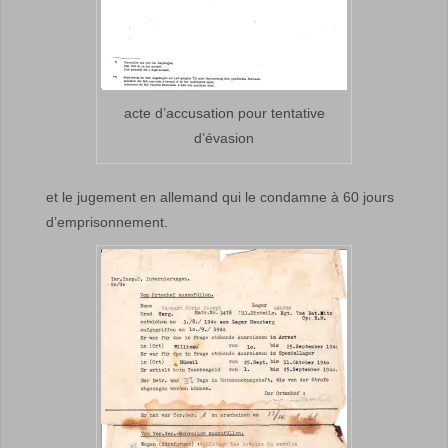
acte d’accusation pour tentative
d’évasion
et le jugement en allemand qui le condamne à 60 jours
d’emprisonnement.