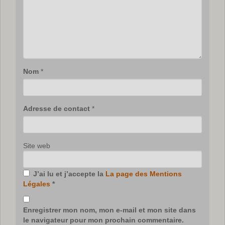
Nom
*
Adresse de contact
*
Site web
J’ai lu et j’accepte la
La page des Mentions
Légales
*
Enregistrer mon nom, mon e-mail et mon site dans
le navigateur pour mon prochain commentaire.