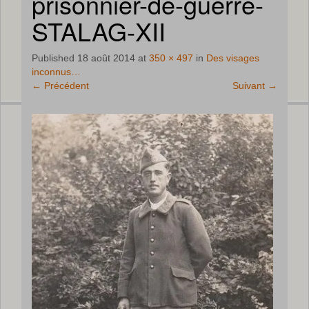
prisonnier-de-guerre-
STALAG-XII
Published
18 août 2014
at
350 × 497
in
Des visages
inconnus…
←
Précédent
Suivant
→