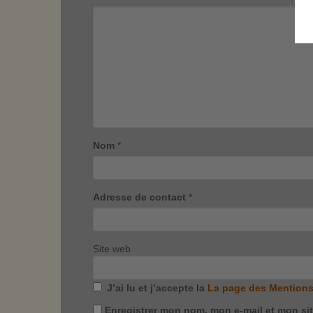
Nom
*
Adresse de contact
*
Site web
J’ai lu et j’accepte la
La page des Mentions
Enregistrer mon nom, mon e-mail et mon si