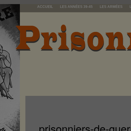
ACCUEIL
LES ANNÉES 39-45
LES ARMÉES
prisonniers d
prisonniers-de-guer