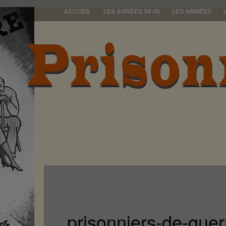
ACCUEIL
LES ANNÉES 39-45
LES ARMÉES
prisonniers d
prisonniers-de-guer