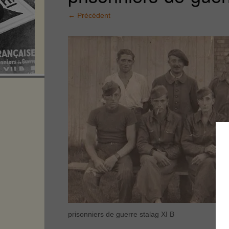
←
Précédent
prisonniers de guerre stalag XI B