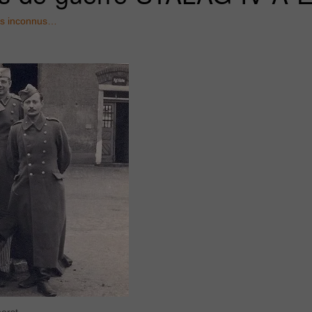
es inconnus…
orst