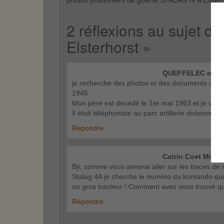
2 réflexions au sujet d
Elsterhorst
»
QUEFFELEC
on
5
je recherche des photos et des documents conc
1945 .
Mon père est décédé le 1er mai 1963 et je voud
Il était téléphoniste au parc artillerie division
Répondre
Catrin Coet Mireil
Bjr, comme vous aimerai aller sur les traces de 
Stalag 4A je cherche le numéro du komando qui po
un gros tracteur ! Comment avez vous trouvé qu’i
Répondre