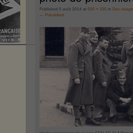
Published
5 août 2014
at
500 × 335
in
Des visag
←
Précédent
photos prisonniers de guerre STALAG IV A Elsterh