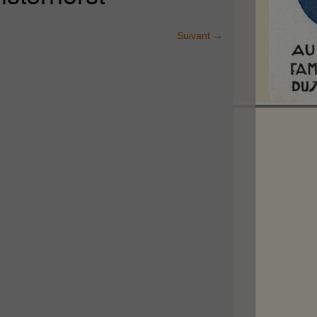
Suivant
→