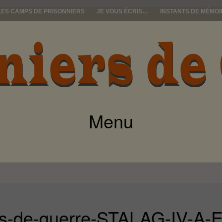
LES CAMPS DE PRISONNIERS
JE VOUS ÉCRIS…
INSTANTS DE MÉMOI
e guerre
Menu
ALLER
AU
CONTENU
rs-de-guerre-STALAG-IV-A-El