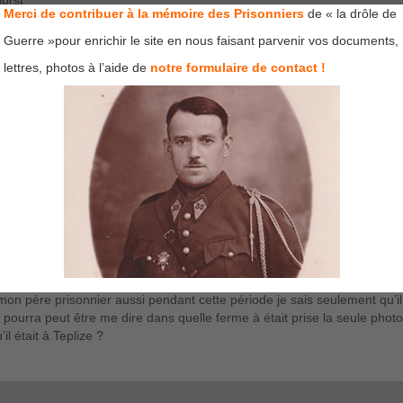
Merci de contribuer à la mémoire des Prisonniers
de « la drôle de
Guerre »pour enrichir le site en nous faisant parvenir vos documents,
e «
photo-de-prisonniers-de-guerr
lettres, photos à l’aide de
notre formulaire de contact !
 novembre 2017
ernant mon père , queffelec Jean Louis PG N° 35492 au stalag 4 a Tep
rais retracer son parcours pendant cette période.
naire 22 , 11ème batterie , matricule 2552 classe 1932 Quimper
le
on
24 février 2018
mon père prisonnier aussi pendant cette période je sais seulement qu’il 
urra peut être me dire dans quelle ferme à était prise la seule photo q
l était à Teplize ?