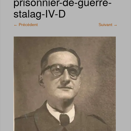
prisonnier-de-guerre-
stalag-IV-D
←
Précédent
Suivant
→