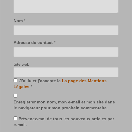
Nom
*
Adresse de contact
*
Site web
J’ai lu et j’accepte la
La page des Mentions
Légales
*
Enregistrer mon nom, mon e-mail et mon site dans
le navigateur pour mon prochain commentaire.
Prévenez-moi de tous les nouveaux articles par
e-mail.