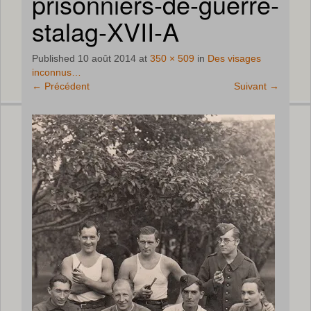
prisonniers-de-guerre-
stalag-XVII-A
Published
10 août 2014
at
350 × 509
in
Des visages
inconnus…
←
Précédent
Suivant
→