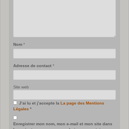
Nom
*
Adresse de contact
*
Site web
J’ai lu et j’accepte la
La page des Mentions
Légales
*
Enregistrer mon nom, mon e-mail et mon site dans