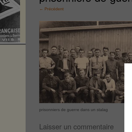
←
Précédent
prisonniers de guerre dans un stalag
Laisser un commentaire