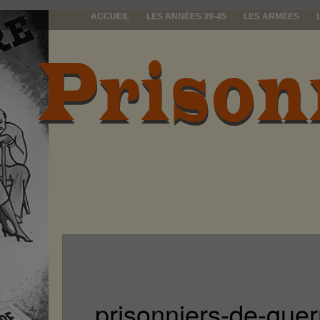
ACCUEIL
LES ANNÉES 39-45
LES ARMÉES
prisonniers d
prisonniers-de-guer