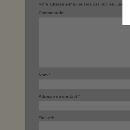
Votre adresse e-mail ne sera pas publiée.
Les cha
Commentaire
Nom
*
Adresse de contact
*
Site web