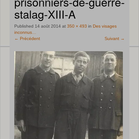
prisonniers-de-guerre-
stalag-XIII-A
Published
14 août 2014
at
350 × 493
in
Des visages
inconnus…
←
Précédent
Suivant
→