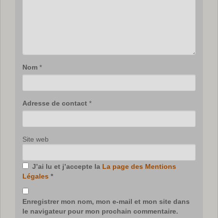
Nom
*
Adresse de contact
*
Site web
J’ai lu et j’accepte la
La page des Mentions
Légales
*
Enregistrer mon nom, mon e-mail et mon site dans
le navigateur pour mon prochain commentaire.