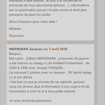
komando il était affecté. Je suis à la recherche et
preneuse de tous documents (photos…), informations
sur ce grand-père que je n’ai pas connu et dont plus
personne ne peut me parler.
Merci d’avance pour votre aide !
Mélanie
Répondre
MERSEMAN Jacques
on
7 août 2018
Bonjour ,
Mon père , Gilbert MERSEMAN , prisonnier de guerre ,
à été interné au stalag vi j de Krefeld-Fichtenheim , de
1940 à 1945 avec Joseph FASQUEL
j’ai retrouvé 2 photos avec un tampon : 38 Sprütt stalag
vi j à son décès .
c’est tout ce que je connais de sa captivité ,pouvez-
vous me donner plus d’information à son sujet à fin de
transmettre à mon ils et à mes petits enfants
.
Je vous remercie paravance