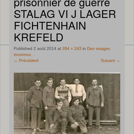
prisonnier de guerre
STALAG VI J LAGER
FICHTENHAIN
KREFELD
Published
2 août 2014
at
394 × 243
in
Des visages
inconnus…
←
Précédent
Suivant
→