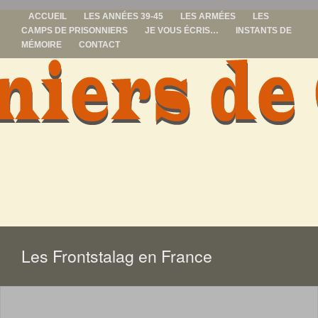
ACCUEIL
LES ANNÉES 39-45
LES ARMÉES
LES
CAMPS DE PRISONNIERS
JE VOUS ÉCRIS…
INSTANTS DE
MÉMOIRE
CONTACT
prisonniers de
guerre
ALLER
AU
CONTENU
Les Frontstalag en France