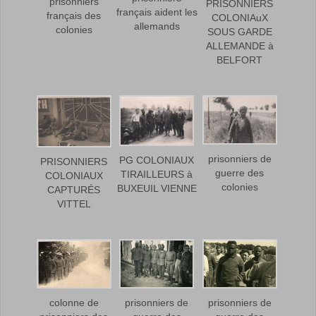
prisonniers
PRISONNIERS
français aident les
français des
COLONIAuX
allemands
colonies
SOUS GARDE
ALLEMANDE à
BELFORT
prisonniers de
PG COLONIAUX
PRISONNIERS
guerre des
TIRAILLEURS à
COLONIAUX
colonies
BUXEUIL VIENNE
CAPTURÉS
VITTEL
colonne de
prisonniers de
prisonniers de