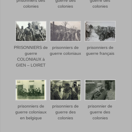
prisonniers des
guerre des
guerre des
colonies
colonies
colonies
PRISONNIERS de
prisonniers de
prisonniers de
guerre
guerre coloniaux
guerre français
COLONIAUX à
GIEN – LOIRET
prisonniers de
prisonniers de
prisonnier de
guerre coloniaux
guerre des
guerre des
en belgique
colonies
colonies