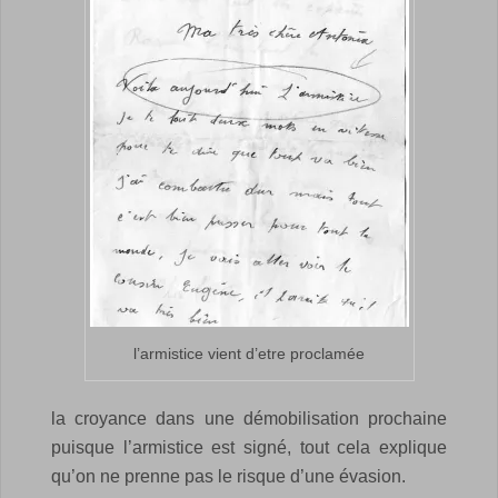
l’armistice vient d’etre proclamée
la croyance dans une démobilisation prochaine
puisque l’armistice est signé, tout cela explique
qu’on ne prenne pas le risque d’une évasion.