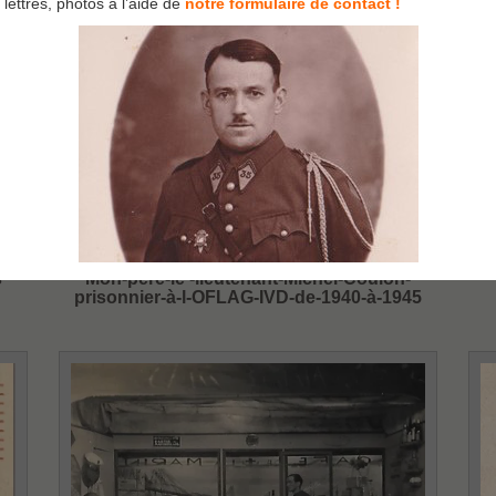
lettres, photos à l’aide de
notre formulaire de contact !
s
Mon-père-le -lieutenant-Michel-Coulon-
prisonnier-à-l-OFLAG-IVD-de-1940-à-1945