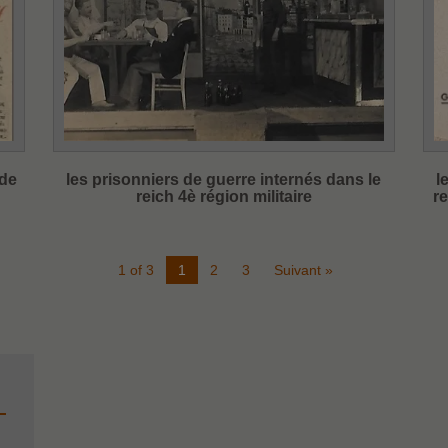
 de
les prisonniers de guerre internés dans le
l
reich 4è région militaire
r
1 of 3
1
2
3
Suivant »