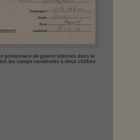
es prisonniers de guerre internés dans le
eich les camps numérotés à deux chiffres