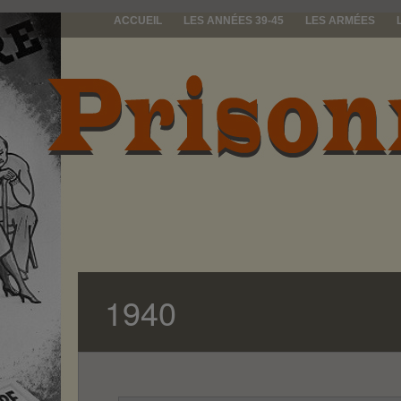
ACCUEIL
LES ANNÉES 39-45
LES ARMÉES
prisonniers d
1940