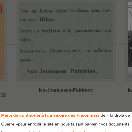
les-Jeunesses-Patriotes
l
XII
Merci de contribuer à la mémoire des Prisonniers
de « la drôle de
Guerre »pour enrichir le site en nous faisant parvenir vos documents,