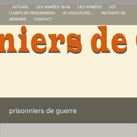
ACCUEIL
LES ANNÉES 39-45
LES ARMÉES
LES
CAMPS DE PRISONNIERS
JE VOUS ÉCRIS…
INSTANTS DE
MÉMOIRE
CONTACT
prisonniers de
guerre
ALLER
AU
CONTENU
prisonniers de guerre