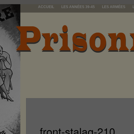
ACCUEIL
LES ANNÉES 39-45
LES ARMÉES
prisonniers d
front-stalag-210