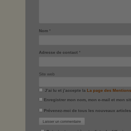
Nom
*
Adresse de contact
*
Site web
J’ai lu et j’accepte la
La page des Mentions
Enregistrer mon nom, mon e-mail et mon si
Prévenez-moi de tous les nouveaux articles 