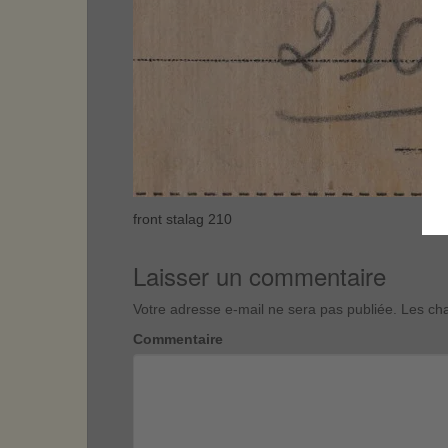
front stalag 210
Laisser un commentaire
Votre adresse e-mail ne sera pas publiée.
Les cha
Commentaire