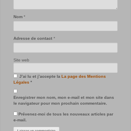
Nom
*
Adresse de contact
*
Site web
J’ai lu et j’accepte la
La page des Mentions
Légales
*
Enregistrer mon nom, mon e-mail et mon site dans
le navigateur pour mon prochain commentaire.
Prévenez-moi de tous les nouveaux articles par
e-mail.