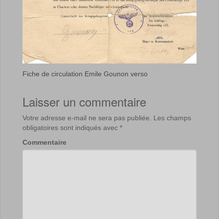
Fiche de circulation Emile Gounon verso
Laisser un commentaire
Votre adresse e-mail ne sera pas publiée.
Les champs
obligatoires sont indiqués avec
*
Commentaire