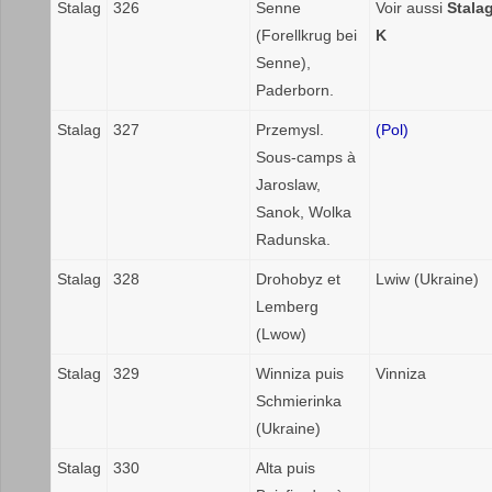
Stalag
326
Senne
Voir aussi
Stalag
(Forellkrug bei
K
Senne),
Paderborn.
Stalag
327
Przemysl.
(Pol)
Sous-camps à
Jaroslaw,
Sanok, Wolka
Radunska.
Stalag
328
Drohobyz et
Lwiw (Ukraine)
Lemberg
(Lwow)
Stalag
329
Winniza puis
Vinniza
Schmierinka
(Ukraine)
Stalag
330
Alta puis