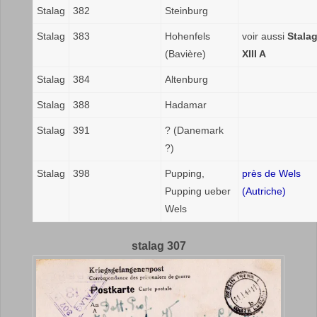
Stalag
382
Steinburg
Stalag
383
Hohenfels
voir aussi
Stala
(Bavière)
XIII A
Stalag
384
Altenburg
Stalag
388
Hadamar
Stalag
391
? (Danemark
?)
Stalag
398
Pupping,
près de Wels
Pupping ueber
(Autriche)
Wels
stalag 307