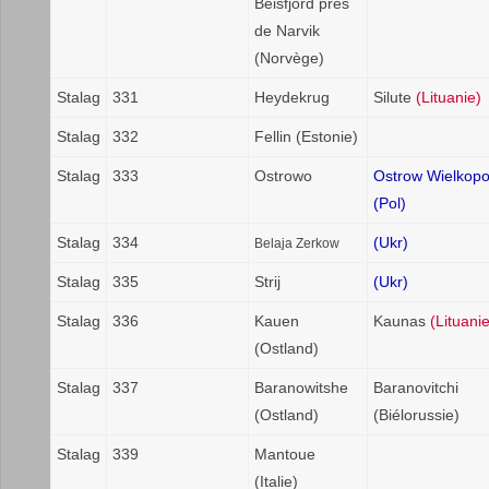
Beisfjord près
de Narvik
(Norvège)
Stalag
331
Heydekrug
Silute
(Lituanie)
Stalag
332
Fellin (Estonie)
Stalag
333
Ostrowo
Ostrow Wielkopo
(Pol)
Stalag
334
(Ukr)
Belaja Zerkow
Stalag
335
Strij
(Ukr)
Stalag
336
Kauen
Kaunas
(Lituanie
(Ostland)
Stalag
337
Baranowitshe
Baranovitchi
(Ostland)
(Biélorussie)
Stalag
339
Mantoue
(Italie)