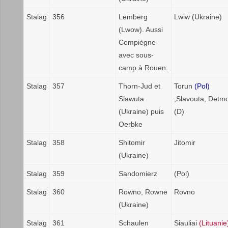
Stalag
356
Lemberg
Lwiw (Ukraine)
(Lwow). Aussi
Compiègne
avec sous-
camp à Rouen.
Stalag
357
Thorn-Jud et
Torun
(Pol)
Slawuta
,Slavouta, Detm
(Ukraine) puis
(D)
Oerbke
Stalag
358
Shitomir
Jitomir
(Ukraine)
Stalag
359
Sandomierz
(Pol)
Stalag
360
Rowno, Rowne
Rovno
(Ukraine)
Stalag
361
Schaulen
Siauliai
(Lituanie