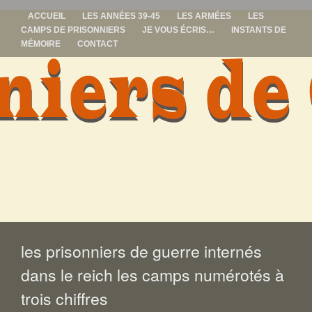
ACCUEIL
LES ANNÉES 39-45
LES ARMÉES
LES
CAMPS DE PRISONNIERS
JE VOUS ÉCRIS…
INSTANTS DE
MÉMOIRE
CONTACT
prisonniers de
guerre
ALLER
AU
CONTENU
les prisonniers de guerre internés
dans le reich les camps numérotés à
trois chiffres