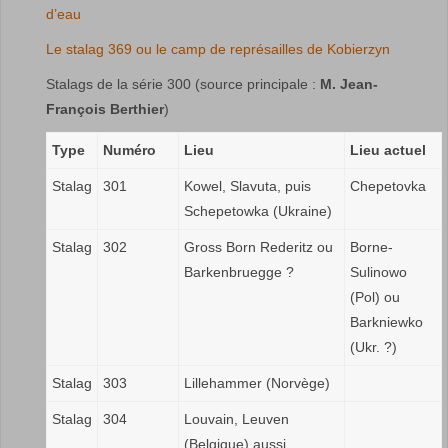
d’eau
Le stalag 369 ou le camp de représailles de Kobierzyn
Stalags de la série 300 (source principale :
M. Jean-
François Berthier
)
Type
Numéro
Lieu
Lieu actuel
Stalag
301
Kowel, Slavuta, puis
Chepetovka
Schepetowka (Ukraine)
Stalag
302
Gross Born Rederitz ou
Borne-
Barkenbruegge ?
Sulinowo
(Pol) ou
Barkniewko
(Ukr. ?)
Stalag
303
Lillehammer (Norvège)
Stalag
304
Louvain, Leuven
(Belgique) aussi