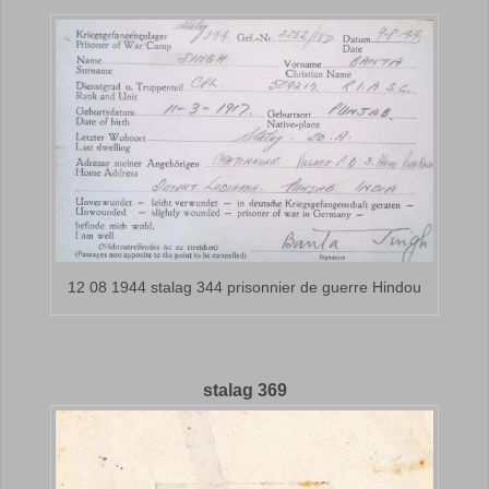
12 08 1944 stalag 344 prisonnier de guerre Hindou
stalag 369