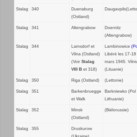
Stalag
340
Duenaburg
Daugavpils(Letto
(Ostland)
Stalag
341
Altengrabow
Doernitz
(Altengrabow)
Stalag
344
Lamsdorf et
Lambinowice
(Po
Vilna (Ostland)
Libéré les 17-18
(Voir
Stalag
mars 1945. Vilni
VIII B
et 318)
(Lituanie)
Stalag
350
Riga (Ostland)
(Lettonie)
Stalag
351
Barkenbruegge
Barkniewko (Pol 
et Walk
Lithuanie)
Stalag
352
Minsk
(Biélorussie)
(Ostland)
Stalag
355
Druskurow
(Ukraine)