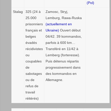
(Pol)
Stalag
325 (24 à
Zamosc, Stryj,
25.000
Lemburg, Rawa-Ruska
prisonniers
(actuellement en
français et
Ukraine)
Ouvert début
belges
04/42. 39 kommandos,
évadés
parfois à 600 km…
récidivistes
Transféré en 11/42 à
ou
Lemberg (forteresse).
coupables
Puis détenus répartis
de
progressivement dans
sabotages
des kommandos en
ou de
Allemagne.
refus de
travail
réitérés)