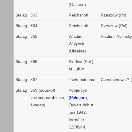
(Ostland)
Stalag
363
Reichshoff
Rzeszow (Pol)
Stalag
364
Reichshoff
Rzeszow (Pol)
Stalag
365
Wladimir
Vladimir Volinsky
Wolynsk
(Ukraine)
Stalag
366
Siedlce (Pol.)
et Lublin
Stalag
367
Tschenstochau
Czestochowa ? (
Stalag
369 (sous-off
Kobjercyn
« irrécupérables »,
(Pologne),
évadés)
Ouvert début
juin 1942,
fermé le
12/08/44.