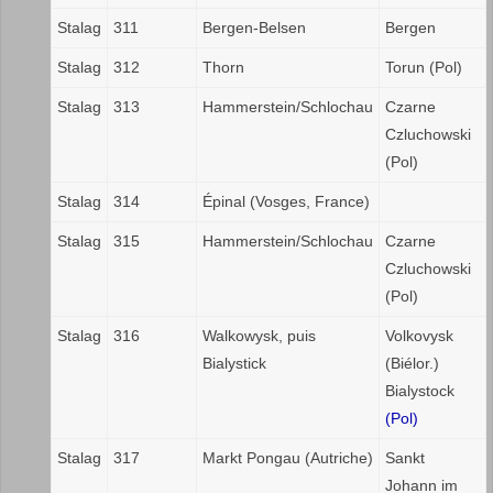
Stalag
311
Bergen-Belsen
Bergen
Stalag
312
Thorn
Torun (Pol)
Stalag
313
Hammerstein/Schlochau
Czarne
Czluchowski
(Pol)
Stalag
314
Épinal (Vosges, France)
Stalag
315
Hammerstein/Schlochau
Czarne
Czluchowski
(Pol)
Stalag
316
Walkowysk, puis
Volkovysk
Bialystick
(Biélor.)
Bialystock
(Pol)
Stalag
317
Markt Pongau (Autriche)
Sankt
Johann im