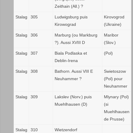
Zeithain (All.) ?
Stalag
305
Ludwigsburg puis
Kirovogrod
Kirowograd
(Ukraine)
Stalag
306
Marburg (ou Markburg
Maribor
?). Aussi XVIII D
(Slov.)
Stalag
307
Biala Podlaska et
(Pol)
Deblin-Irena
Stalag
308
Bathorn. Aussi VIII E
Swietoszow
Neuhammer ?
(Pol) pour
Neuhammer
Stalag
309
Lakslev (Norv.) puis
Mlynary (Pol)
Muehlhausen (D)
(si
Muehlhausen
de Prusse)
Stalag
310
Wietzendorf