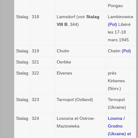
Pongau
Stalag
318
Lamsdorf (voir
Stalag
Lambinowice
VIII B
, 344)
(Pol)
Libéré
les 17-18
mars 1945.
Stalag
319
Cholm
Chelm
(Pol)
Stalag
321
Oerbke
Stalag
322
Elvenes
près
Kirkenes
(Norv.)
Stalag
323
Tarnopol (Ostland)
Ternopol
(Ukraine)
Stalag
324
Lososna et Ostrow-
Losona /
Maziowieka
Grodno
(Ukraine) et