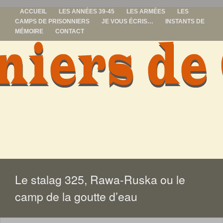
ACCUEIL
LES ANNÉES 39-45
LES ARMÉES
LES
CAMPS DE PRISONNIERS
JE VOUS ÉCRIS…
INSTANTS DE
MÉMOIRE
CONTACT
prisonniers de
guerre
ALLER
AU
CONTENU
Le stalag 325, Rawa-Ruska ou le
camp de la goutte d’eau