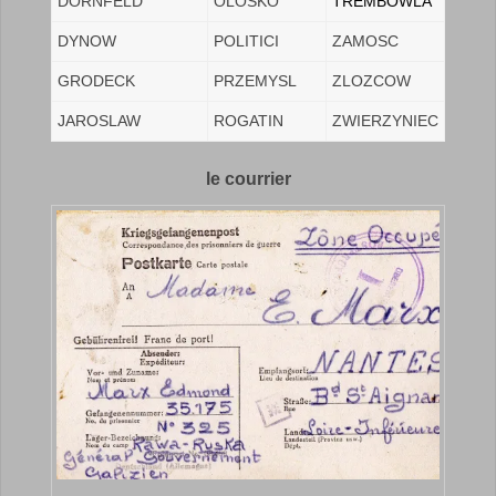
DORNFELD
OLOSKO
TREMBOWLA
DYNOW
POLITICI
ZAMOSC
GRODECK
PRZEMYSL
ZLOZCOW
JAROSLAW
ROGATIN
ZWIERZYNIEC
le courrier