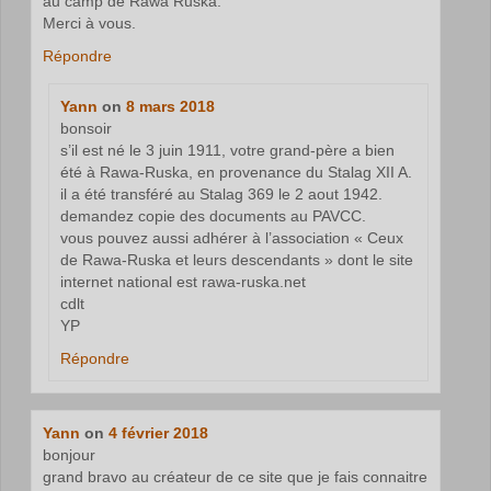
au camp de Rawa Ruska.
Merci à vous.
Répondre
Yann
on
8 mars 2018
bonsoir
s’il est né le 3 juin 1911, votre grand-père a bien
été à Rawa-Ruska, en provenance du Stalag XII A.
il a été transféré au Stalag 369 le 2 aout 1942.
demandez copie des documents au PAVCC.
vous pouvez aussi adhérer à l’association « Ceux
de Rawa-Ruska et leurs descendants » dont le site
internet national est rawa-ruska.net
cdlt
YP
Répondre
Yann
on
4 février 2018
bonjour
grand bravo au créateur de ce site que je fais connaitre