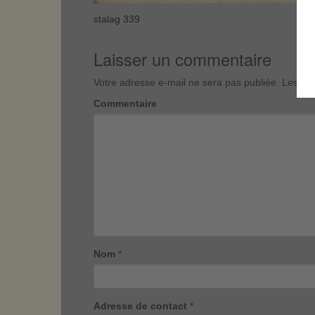
stalag 339
Laisser un commentaire
Votre adresse e-mail ne sera pas publiée.
Les cha
Commentaire
Nom
*
Adresse de contact
*