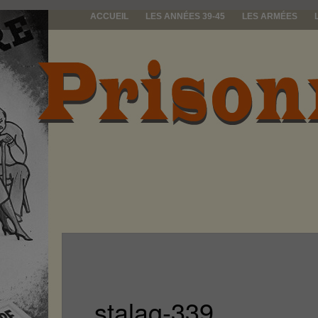
ACCUEIL
LES ANNÉES 39-45
LES ARMÉES
prisonniers d
stalag-339