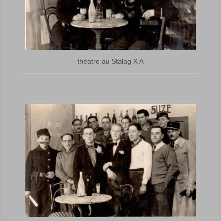
théatre au Stalag X A