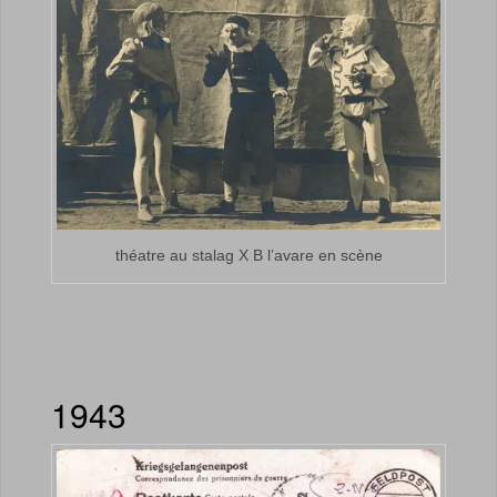
théatre au stalag X B l’avare en scène
1943