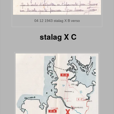
04 12 1943 stalag X B verso
stalag X C