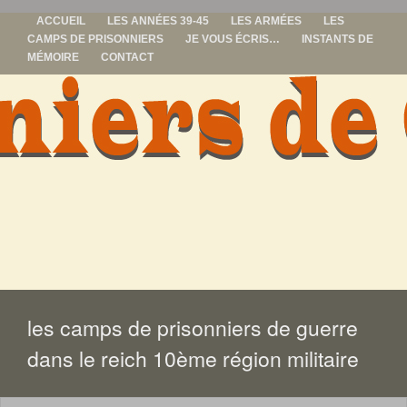
ACCUEIL
LES ANNÉES 39-45
LES ARMÉES
LES
CAMPS DE PRISONNIERS
JE VOUS ÉCRIS…
INSTANTS DE
MÉMOIRE
CONTACT
prisonniers de
guerre
ALLER
AU
CONTENU
les camps de prisonniers de guerre
dans le reich 10ème région militaire