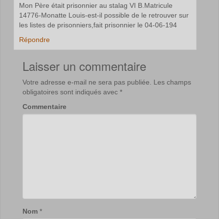
Mon Père était prisonnier au stalag VI B.Matricule
14776-Monatte Louis-est-il possible de le retrouver sur
les listes de prisonniers,fait prisonnier le 04-06-194
Répondre
Laisser un commentaire
Votre adresse e-mail ne sera pas publiée.
Les champs
obligatoires sont indiqués avec
*
Commentaire
Nom
*