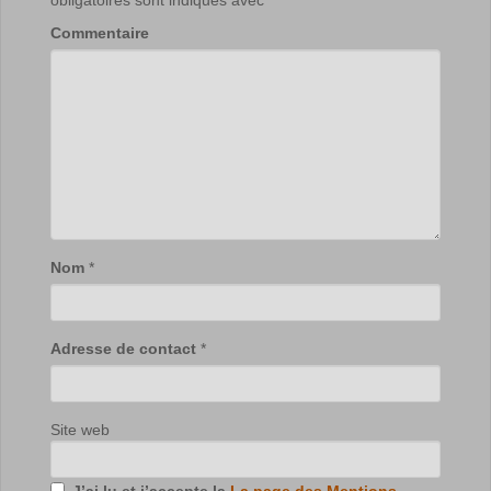
Commentaire
Nom
*
Adresse de contact
*
Site web
J’ai lu et j’accepte la
La page des Mentions