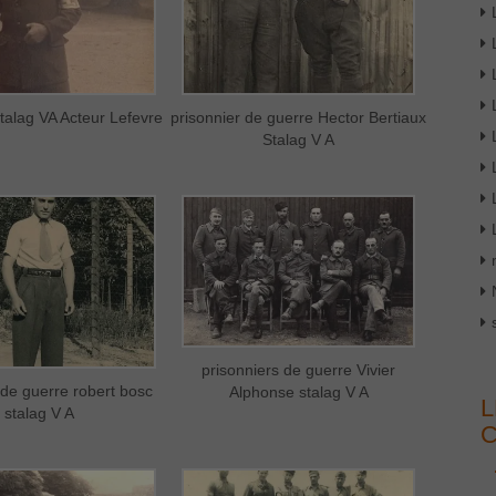
stalag VA Acteur Lefevre
prisonnier de guerre Hector Bertiaux
Stalag V A
prisonniers de guerre Vivier
 de guerre robert bosc
Alphonse stalag V A
L
stalag V A