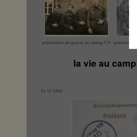
prisonniers de guerre au stalag V A
prisonniers
la vie au camp 
31 12 1940