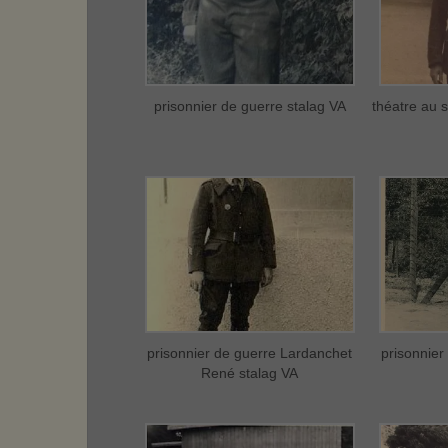
prisonnier de guerre stalag VA
théatre au 
prisonnier de guerre Lardanchet
prisonnier
René stalag VA