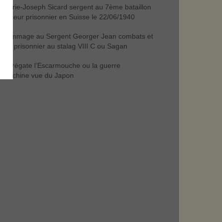
Marie-Joseph Sicard sergent au 7ème bataillon
trailleur prisonnier en Suisse le 22/06/1940
hommage au Sergent Georger Jean combats et
e de prisonnier au stalag VIII C ou Sagan
la frégate l’Escarmouche ou la guerre
Indochine vue du Japon