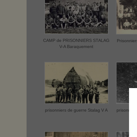
CAMP de PRISONNIERS STALAG
Prisonnier
V-A Baraquement
prisonniers de guerre Stalag V A
prisonnier
édo