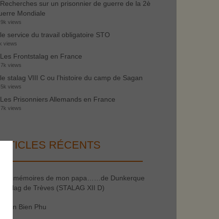
Recherches sur un prisonnier de guerre de la 2è
erre Mondiale
.9k views
le service du travail obligatoire STO
k views
Les Frontstalag en France
.7k views
le stalag VIII C ou l’histoire du camp de Sagan
.5k views
Les Prisonniers Allemands en France
.7k views
RTICLES RÉCENTS
les mémoires de mon papa……de Dunkerque
 stalag de Trèves (STALAG XII D)
Dien Bien Phu