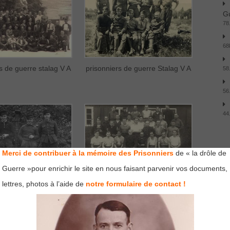
Gu
78
68
s de guerre stalag V A
prisonniers de guerre Stalag V A
58
56
44
A
Merci de contribuer à la mémoire des Prisonniers
de « la drôle de
Guerre »pour enrichir le site en nous faisant parvenir vos documents,
lettres, photos à l’aide de
notre formulaire de contact !
 de guerre gouverneur
prisonniers de guerre au stalag V A
uard stalag V A
au