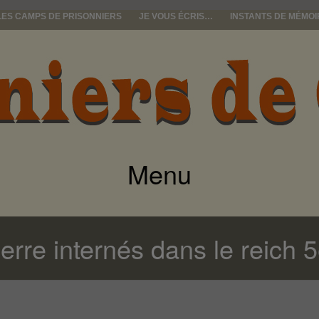
LES CAMPS DE PRISONNIERS
JE VOUS ÉCRIS…
INSTANTS DE MÉMOI
e guerre
Menu
ALLER
AU
erre internés dans le reich 5
CONTENU