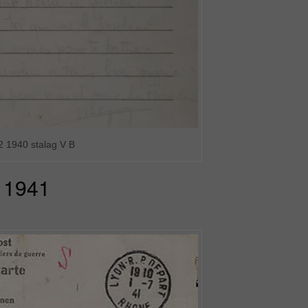
2 1940 stalag V B
1941