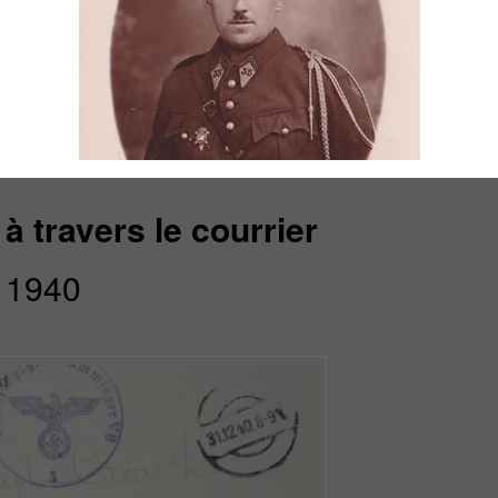
mi
vi
 de guerre au stalag V A
d’
à travers le courrier
1940