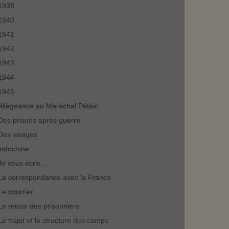
1939
1940
1941
1942
1943
1944
1945
Allégeance au Maréchal Pétain
Des prisons après guerre
Des visages
indochine
Je vous écris…
La correspondance avec la France
Le courrier
Le retour des prisonniers
Le trajet et la structure des camps