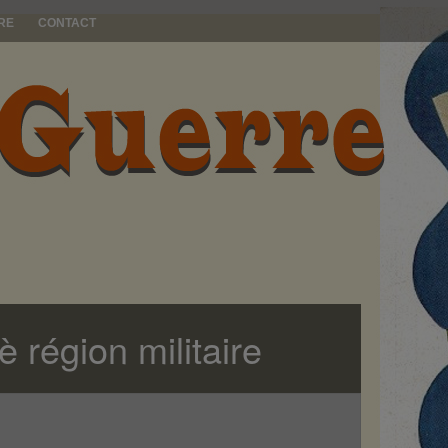
RE
CONTACT
è région militaire