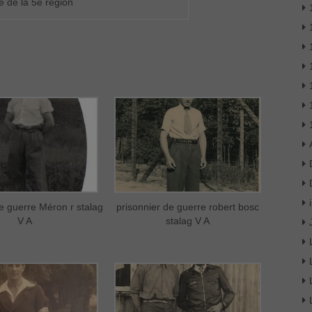
e de la 5e région
de guerre Méron r stalag
prisonnier de guerre robert bosc
V A
stalag V A