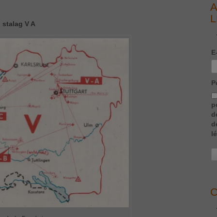
A
L
stalag V A
E
P
p
d
d
l
C