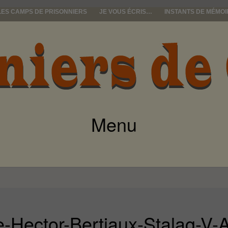
LES CAMPS DE PRISONNIERS
JE VOUS ÉCRIS…
INSTANTS DE MÉMOI
e guerre
Menu
ALLER
AU
CONTENU
e-Hector-Bertiaux-Stalag-V-