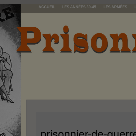
ACCUEIL
LES ANNÉES 39-45
LES ARMÉES
prisonniers d
prisonnier-de-guerr