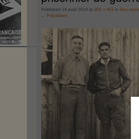
Published
14 août 2014
at
350 × 452
in
Des noms
←
Précédent