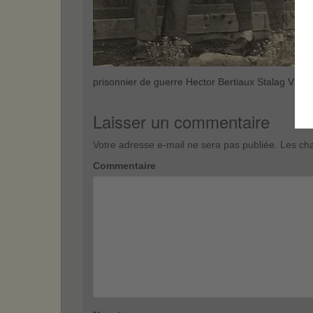
prisonnier de guerre Hector Bertiaux Stalag V A
Laisser un commentaire
Votre adresse e-mail ne sera pas publiée.
Les cha
Commentaire