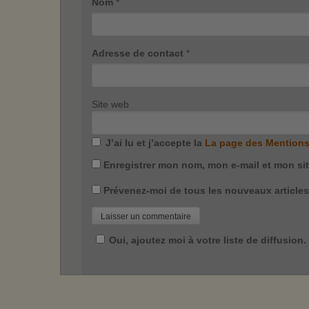
Nom
*
Adresse de contact
*
Site web
J’ai lu et j’accepte la
La page des Mentions
Enregistrer mon nom, mon e-mail et mon si
Prévenez-moi de tous les nouveaux articles 
Oui, ajoutez moi à votre liste de diffusion.