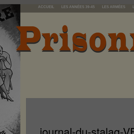
ACCUEIL
LES ANNÉES 39-45
LES ARMÉES
prisonniers d
journal-du-stalag-V