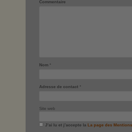
Commentaire
Nom
*
Adresse de contact
*
Site web
J’ai lu et j’accepte la
La page des Mentions