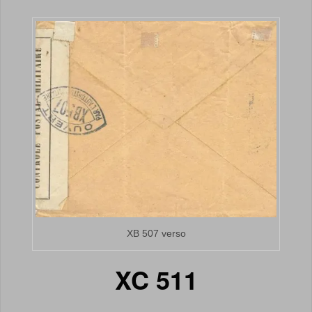
XB 507 verso
XC 511