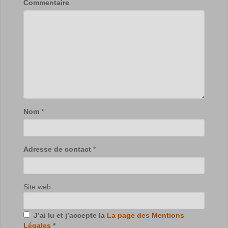
Commentaire
Nom
*
Adresse de contact
*
Site web
J’ai lu et j’accepte la
La page des Mentions
Légales
*