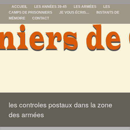
ACCUEIL
LES ANNÉES 39-45
LES ARMÉES
LES
CAMPS DE PRISONNIERS
JE VOUS ÉCRIS…
INSTANTS DE
MÉMOIRE
CONTACT
prisonniers de
guerre
ALLER
AU
CONTENU
les controles postaux dans la zone
des armées