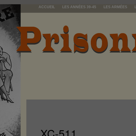
ACCUEIL
LES ANNÉES 39-45
LES ARMÉES
prisonniers d
XC-511