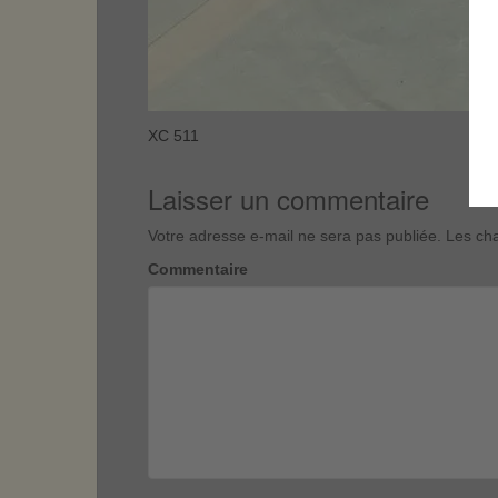
XC 511
Laisser un commentaire
Votre adresse e-mail ne sera pas publiée.
Les cha
Commentaire