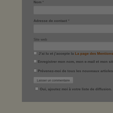
Nom
*
Adresse de contact
*
Site web
J’ai lu et j’accepte la
La page des Mentions
Enregistrer mon nom, mon e-mail et mon si
Prévenez-moi de tous les nouveaux articles 
Oui, ajoutez moi à votre liste de diffusion.