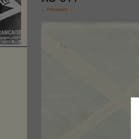
←
Précédent